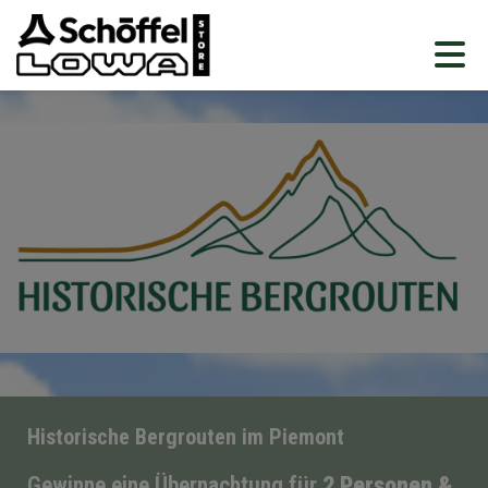
Historische Bergrouten im Piemont
Gewinne eine Übernachtung für
2 Personen &