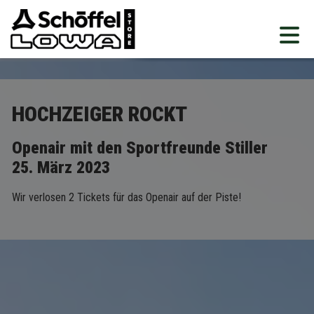
HOCHZEIGER ROCKT
Openair mit den Sportfreunde Stiller
25. März 2023
Wir verlosen 2 Tickets für das Openair auf der Piste!