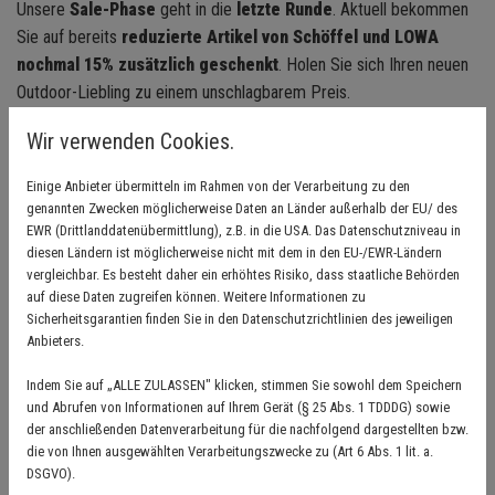
Unsere
Sale-Phase
geht in die
letzte Runde
. Aktuell
bekommen
Sie auf bereits
reduzierte Artikel von Schöffel und LOWA
nochmal 15% zusätzlich geschenkt
. Holen Sie sich Ihren neuen
Outdoor-Liebling zu einem unschlagbarem Preis.
Der Rabatt ist nur für kurze Zeit gültig, also zögern Sie nicht!
Wir verwenden Cookies.
Wir freuen uns auf Sie.
Einige Anbieter übermitteln im Rahmen von der Verarbeitung zu den
genannten Zwecken möglicherweise Daten an Länder außerhalb der EU/ des
Sportliche Grüße,
EWR (Drittlanddatenübermittlung), z.B. in die USA. Das Datenschutzniveau in
Ihr Schöffel-LOWA Team
diesen Ländern ist möglicherweise nicht mit dem in den EU-/EWR-Ländern
vergleichbar. Es besteht daher ein erhöhtes Risiko, dass staatliche Behörden
auf diese Daten zugreifen können. Weitere Informationen zu
Sicherheitsgarantien finden Sie in den Datenschutzrichtlinien des jeweiligen
Teilnehmende Stores: Frankfurt, Berlin, Düsseldorf, Ingolstadt,
Anbieters.
Straubing, Stuttgart, Goslar, Bayreuth, Karlsruhe, Hamburg,
Regensburg und Kassel
Indem Sie auf „ALLE ZULASSEN" klicken, stimmen Sie sowohl dem Speichern
und Abrufen von Informationen auf Ihrem Gerät (§ 25 Abs. 1 TDDDG) sowie
der anschließenden Datenverarbeitung für die nachfolgend dargestellten bzw.
die von Ihnen ausgewählten Verarbeitungszwecke zu (Art 6 Abs. 1 lit. a.
DSGVO).
Zurück