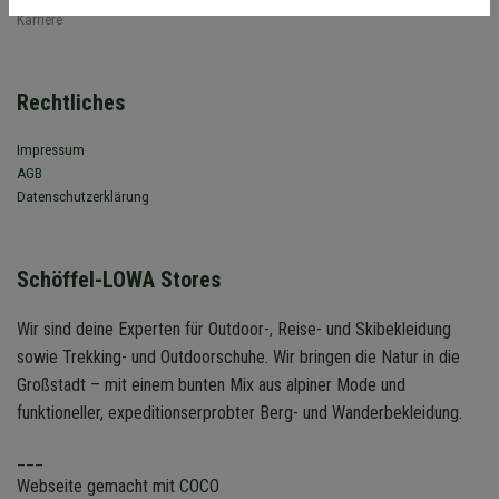
Karriere
Rechtliches
Impressum
AGB
Datenschutzerklärung
Schöffel-LOWA Stores
Wir sind deine Experten für Outdoor-, Reise- und Skibekleidung
sowie Trekking- und Outdoorschuhe. Wir bringen die Natur in die
Großstadt – mit einem bunten Mix aus alpiner Mode und
funktioneller, expeditionserprobter Berg- und Wanderbekleidung.
___
Webseite gemacht mit
COCO