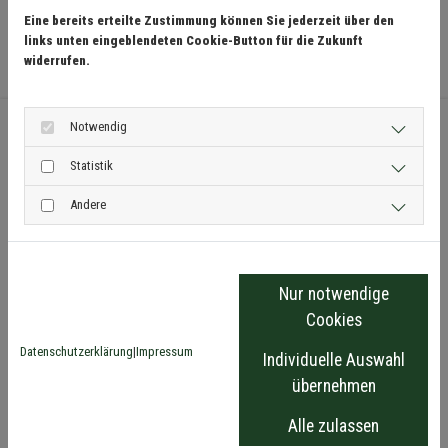
Eine bereits erteilte Zustimmung können Sie jederzeit über den
links unten eingeblendeten Cookie-Button für die Zukunft
widerrufen.
Notwendig
Schöffel-LOWA Sportartikel GmbH & Co. KG
Statistik
Ludwig-Schöffel-Str. 15
86830 Schwabmünchen
Andere
info@schoeffel-lowa.de
Nur notwendige
Menü
Cookies
Historie
Datenschutzerklärung
|
Impressum
Individuelle Auswahl
Store-Finder
Bonusprogramm
übernehmen
Beratungstermin
Alle zulassen
Blog
Pflege